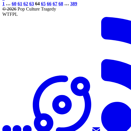
1
…
60
61
62
63
64
65
66
67
68
…
389
© 2026
Pop Culture Tragedy
WTFPL