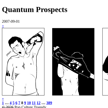
Quantum Prospects
2007-09-01
«
»
1
…
4
5
6
7
8
9
10
11
12
…
389
© 2026
Pop Culture Tragedy