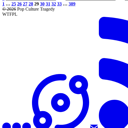
1
…
25
26
27
28
29
30
31
32
33
…
389
© 2026
Pop Culture Tragedy
WTFPL