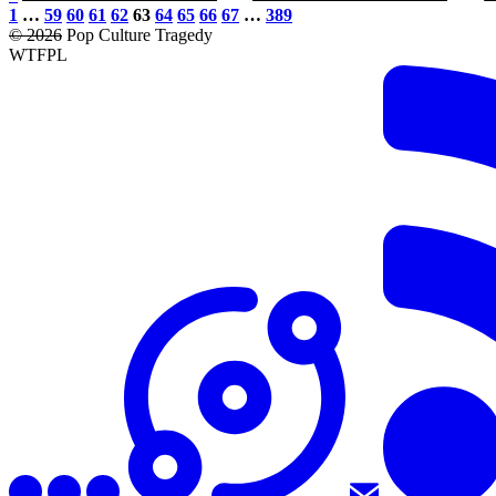
1
…
59
60
61
62
63
64
65
66
67
…
389
© 2026
Pop Culture Tragedy
WTFPL