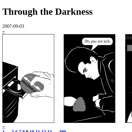
Through the Darkness
2007-09-03
«
»
1
…
5
6
7
8
9
10
11
12
13
…
389