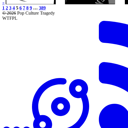
«
1
2
3
4
5
6
7
8
9
…
389
© 2026
Pop Culture Tragedy
WTFPL