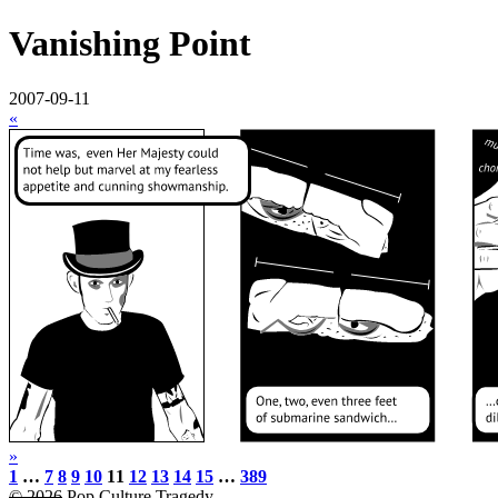
Vanishing Point
2007-09-11
«
»
1
…
7
8
9
10
11
12
13
14
15
…
389
© 2026
Pop Culture Tragedy