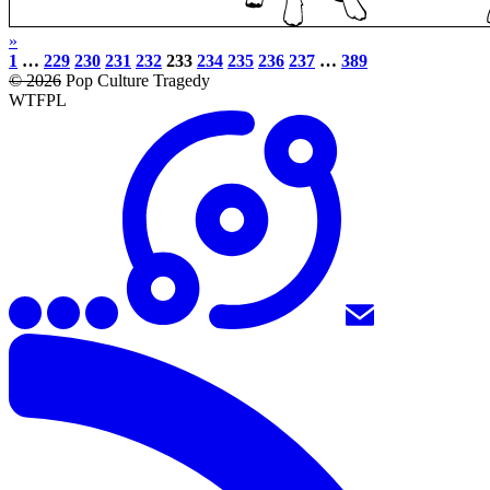
»
1
…
229
230
231
232
233
234
235
236
237
…
389
© 2026
Pop Culture Tragedy
WTFPL