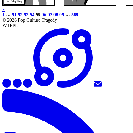
»
1
…
91
92
93
94
95
96
97
98
99
…
389
© 2026
Pop Culture Tragedy
WTFPL