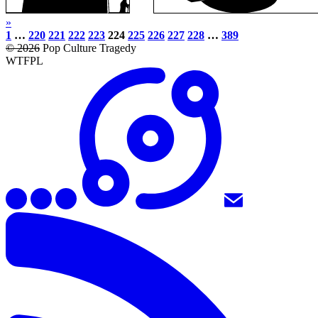
»
1
…
220
221
222
223
224
225
226
227
228
…
389
© 2026
Pop Culture Tragedy
WTFPL