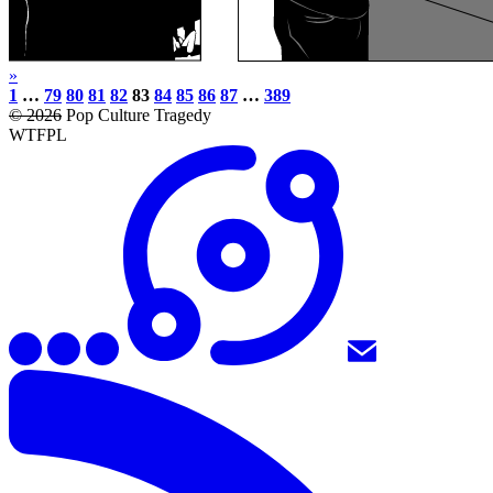
»
1
…
79
80
81
82
83
84
85
86
87
…
389
© 2026
Pop Culture Tragedy
WTFPL