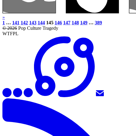
»
1
…
141
142
143
144
145
146
147
148
149
…
389
© 2026
Pop Culture Tragedy
WTFPL