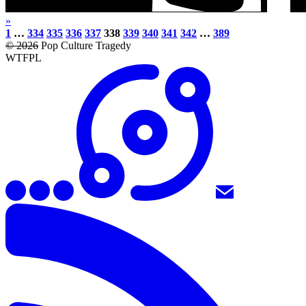
»
1
…
334
335
336
337
338
339
340
341
342
…
389
© 2026
Pop Culture Tragedy
WTFPL