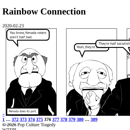
Rainbow Connection
2020-02-23
«
1
…
372
373
374
375
376
377
378
379
380
…
389
© 2026
Pop Culture Tragedy
WTFPL